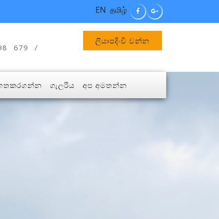
EN
தமிழ்
ලියාපදිංචි වන්න
98 679 /
ගතකරගන්න
ගැලරිය
අප අමතන්න