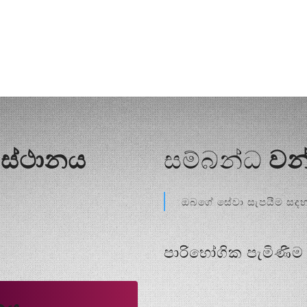
ි ස්ථානය
සම්බන්ධ
වන
ඔබගේ සේවා සැපයීම සදහා 
පාරිභෝගික පැමිණීම