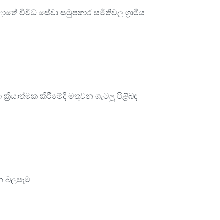
තේ විවිධ සේවා සමුපකාර සමිතිවල ග්‍රාමීය
්‍රියාත්මක කිරීමේදී මතුවන ගැටලු පිළිබඳ
ලබන බලපෑම