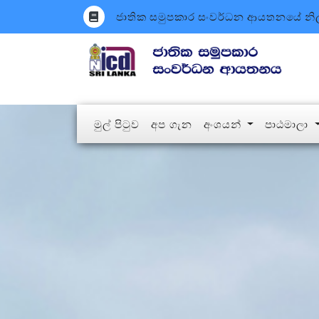
ජාතික සමුපකාර සංවර්ධන ආයතනයේ නිල 
(current)
මුල් පිටුව
අප ගැන
අංශයන්
පාඨමාලා