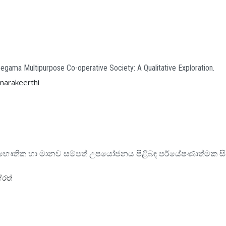
egama Multipurpose Co-operative Society: A Qualitative Exploration.
marakeerthi
භෞතික හා මානව සම්පත් උපයෝජනය පිළිබඳ පර්යේෂණාත්මක සිද්ධ
ේරත්