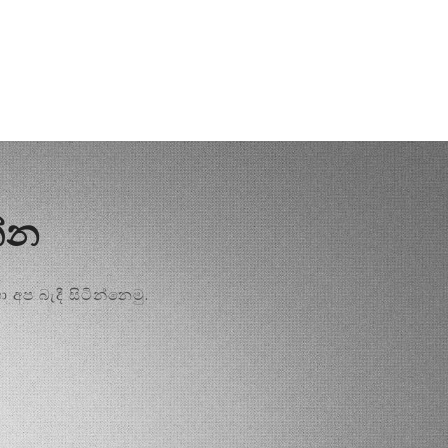
්න
අප බැදී සිටින්නෙමු.