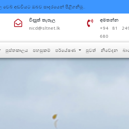
වෙබ් අඩවියට ඔබව සාදරයෙන් පිළිගනිමු..
විද්‍යුත් තැපෑල
අමතන්න
nicd@sltnet.lk
+94 81 24
680
පුස්තකාලය
පහසුකම්
පර්යේෂණ
පුවත්
නිවේදන
බා