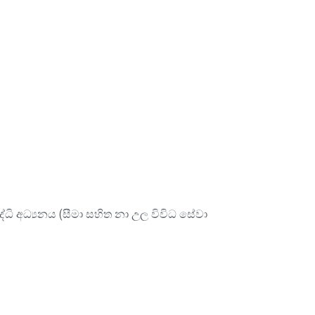
ි අධ්‍යනය (සීමා සහිත නා උල විවිධ සේවා