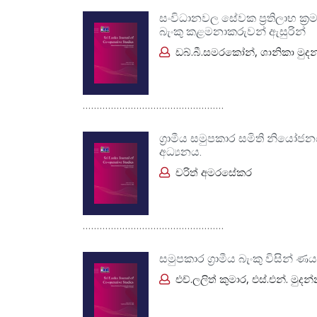
සංවිධානවල සේවක ප්‍රතිලාභ ක්‍
බැංකු කළමනාකරුවන් ඇසුරින්
ඩබ්.බී.සමරකෝන්, ශානිකා මු
..................................................
ග්‍රාමීය සමුපකාර සමිති නියෝජන
අධ්‍යනය.
චරිත් අමරසේකර
..................................................
සමුපකාර ග්‍රාමීය බැංකු විසින් 
එච්.ලලිත් කුමාර, එස්.එන්. මුද