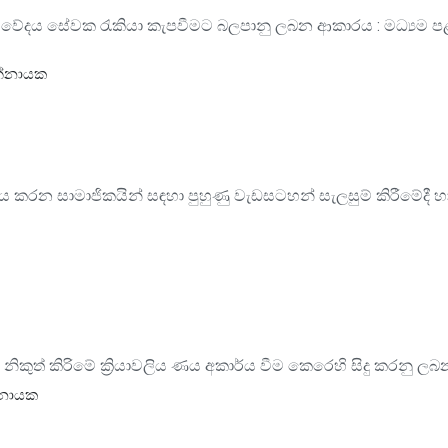
රමවේදය සේවක රැකියා කැපවීමට බලපානු ලබන ආකාරය : මධ්‍යම පළා
දන්නායක
ය කරන සාමාජිකයින් සඳහා පුහුණු වැඩසටහන් සැලසුම් කිරීමේදී හා ක
ණය නිකුත් කිරිමේ ක්‍රියාවලිය ණය අකාර්ය වීම කෙරෙහි සිදු කරනු 
න්නායක