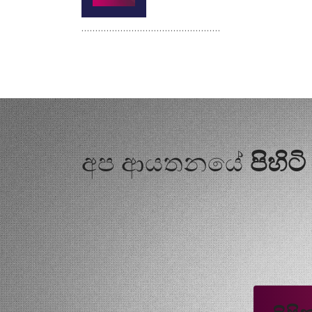
..................................................
අප ආයතනයේ
පිහිට