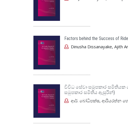
..................................................
Factors behind the Success of Ride
Dinusha Dissanayake, Ajith A
..................................................
විවිධ සේවා සමුපකාර සමිතියක 
සමුපකාර සමිතිය ඇසුරින්)
ආර්. බෝධිපක්ෂ, ආරියරත්න හ
..................................................