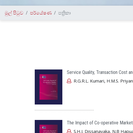
මුල් පිටුව
පර්යේෂණ
පත්‍රිකා
Service Quality, Transaction Cost a
R.G.R.L. Kumari, H.M.S. Priya
..................................................
The Impact of Co-operative Marketin
S.H.J. Dissanayaka, N.B Hapu