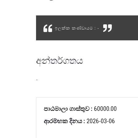
ඉලක්ක කණ්ඩායම : -
අන්තර්ගතය
-
පාඨමාලා ගාස්තුව :
60000.00
ආරම්භක දිනය :
2026-03-06