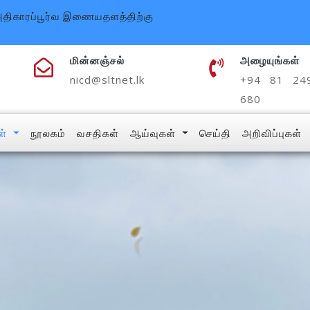
் அதிகாரப்பூர்வ இணையதளத்திற்கு
மின்னஞ்சல்
அழையுங்கள்
nicd@sltnet.lk
+94 81 24
680
கள்
நூலகம்
வசதிகள்
ஆய்வுகள்
செய்தி
அறிவிப்புகள்