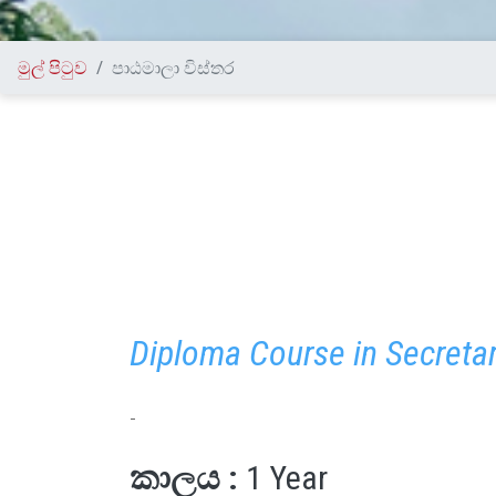
මුල් පිටුව
පාඨමාලා විස්තර
Diploma Course in Secretar
-
කාලය :
1 Year