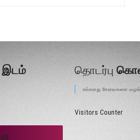
்
இடம்
தொடர்பு
கொள
உங்களது சேவைகளை வழங்க
Visitors Counter
ரி