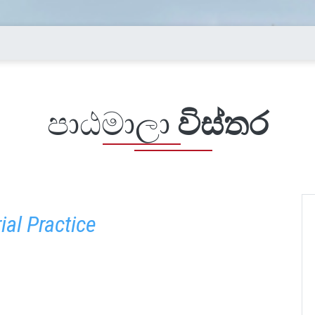
පාඨමාලා
විස්තර
ial Practice