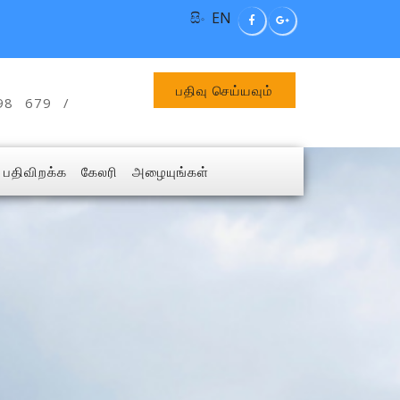
සිං
EN
பதிவு செய்யவும்
98 679 /
பதிவிறக்க
கேலரி
அழையுங்கள்