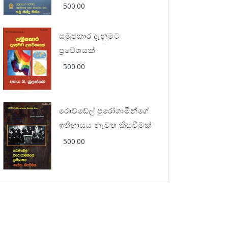
500.00
සමූපකාර දැනුමට
ප්‍රවේශයක්
500.00
රොච්ඩේල් පුරෝගාමීන්ගේ
ඉතිහාසය නැවත කියවීමක්
500.00