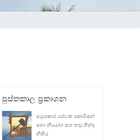
පුස්තකාල ප්‍රකාශන
සමූපකාර සේවක කොමිෂන්
සභා නියෝග සහ නඩු තීන්දු
නීතිය