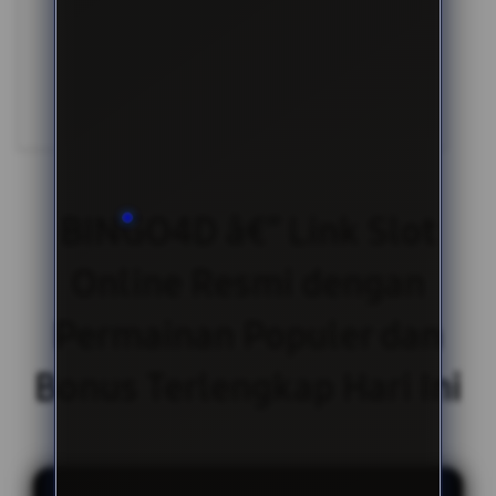
BINGO4D â€” Link Slot
Online Resmi dengan
Permainan Populer dan
Bonus Terlengkap Hari Ini