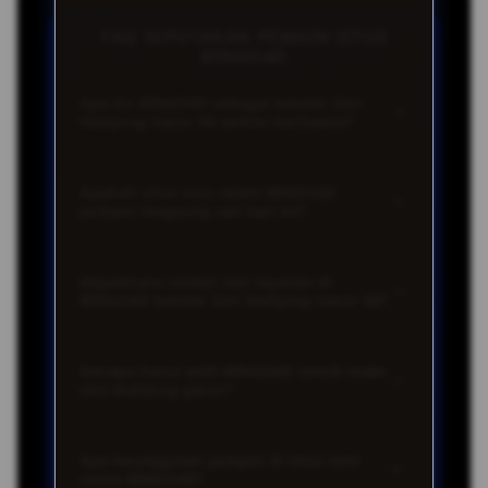
FAQ SEPUTARAN PEMAIN SITUS
BINGO4D
Apa itu BINGO4D sebagai bandar Slot
+
Mahjong Gacor 88 terkini berlisensi?
BINGO4D adalah bandar Slot Mahjong Gacor
Apakah situs toto resmi BINGO4D
+
88 terkini yang sudah berlisensi resmi dan
jackpot langsung cair hari ini?
menyediakan situs toto resmi dengan jackpot
langsung cair hari ini.
Situs toto resmi BINGO4D memang jackpot
Bagaimana sistem dan layanan di
+
langsung cair hari ini tanpa lama, proses
BINGO4D bandar Slot Mahjong Gacor 88?
cepat dan terpercaya.
Sistem di BINGO4D bandar Slot Mahjong
Kenapa harus pilih BINGO4D untuk main
+
Gacor 88 sangat terpercaya dengan layanan
slot Mahjong gacor?
cepat yang mendukung pemain setiap hari.
BINGO4D pilihan terbaik karena bandar Slot
Apa keunggulan jackpot di situs toto
+
Mahjong Gacor 88 berlisensi, jackpot cair
resmi BINGO4D?