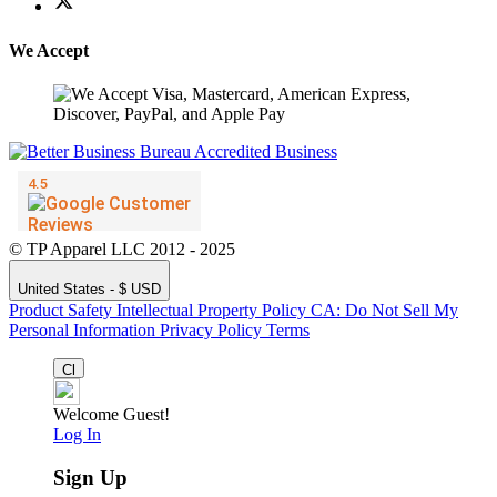
We Accept
© TP Apparel LLC 2012 - 2025
United States - $ USD
Product Safety
Intellectual Property Policy
CA: Do Not Sell My
Personal Information
Privacy Policy
Terms
Welcome Guest!
Log In
Sign Up