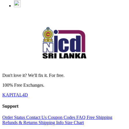
Don't love it? We'll fix it. For free.
100% Free Exchanges.
KAPITAL4D
Support
Order Status
Contact Us
Coupon Codes
FAQ
Free Shipping
Refunds & Returns
Shipping Info
Size Chart