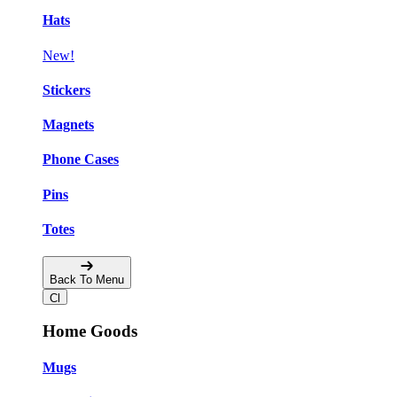
Hats
New!
Stickers
Magnets
Phone Cases
Pins
Totes
Back To Menu
Home Goods
Mugs