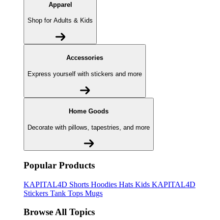
Apparel
Shop for Adults & Kids
Accessories
Express yourself with stickers and more
Home Goods
Decorate with pillows, tapestries, and more
Popular Products
KAPITAL4D
Shorts
Hoodies
Hats
Kids KAPITAL4D
Stickers
Tank Tops
Mugs
Browse All Topics