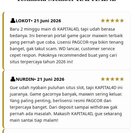
LOKOT• 21 Juni 2026
Baru 2 minggu main di KAPITAL4D, tapi udah berasa
bedanya. Ini beneran portal game gacor maxwin terbaik
yang pernah gue coba. Lisensi PAGCOR-nya bikin tenang
banget, gak takut scam. WD lancar, customer service
cepet respon. Pokoknya recommended buat yang cari
situs terpercaya tahun 2026 ini!
NURDIN• 21 Juni 2026
Gue udah nyobain puluhan situs slot, tapi KAPITAL4D ini
juaranya. Game gacornya banyak, maxwin sering keluar.
Yang paling penting, berlisensi resmi PAGCOR dan
terpercaya banget. Dari deposit sampai withdraw gak
pernah ada masalah. Makasih KAPITAL4D, gue sekarang
main santai tiap malam!