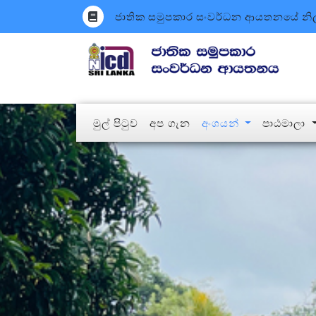
ජාතික සමුපකාර සංවර්ධන ආයතනයේ නිල 
(current)
මුල් පිටුව
අප ගැන
අංශයන්
පාඨමාලා