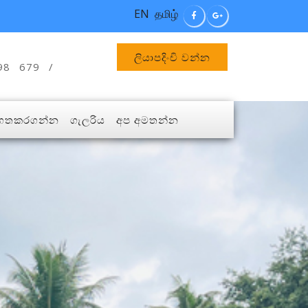
EN
தமிழ்
ලියාපදිංචි වන්න
98 679 /
ගතකරගන්න
ගැලරිය
අප අමතන්න