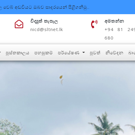
වෙබ් අඩවියට ඔබව සාදරයෙන් පිළිගනිමු..
විද්‍යුත් තැපෑල
අමතන්න
nicd@sltnet.lk
+94 81 24
680
පුස්තකාලය
පහසුකම්
පර්යේෂණ
පුවත්
නිවේදන
බා