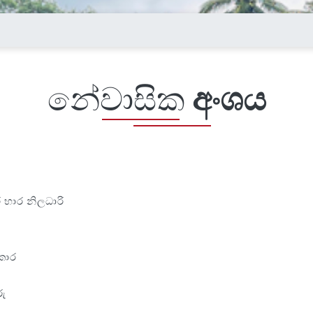
නේවාසික
අංශය
 භාර නිලධාරි
කාර
රු