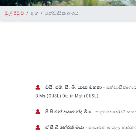
මුල් පිටුව
අංශ
නේවාසික අංශය
වයි. එම්. සී. බී. යාපා මහතා
- නේවාසිකාගාර
B.Ms (OUSL) Dip in Mgt (OUSL)
පී පී එන් දයානන්ද මිය
- කළමනාකරණ සහ
ඒ සී බී හේරත් මයා
- සංචාරක බංගලා භාරක