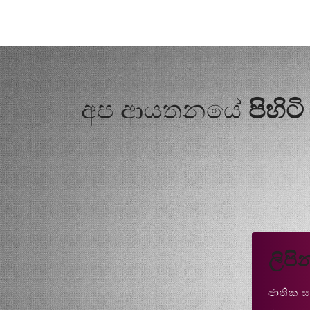
අප ආයතනයේ
පිහිට
ලිප
ජාතික 