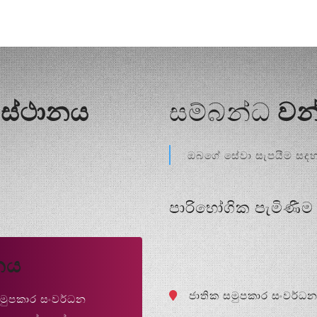
ි ස්ථානය
සම්බන්ධ
වන
ඔබගේ සේවා සැපයීම සදහා 
පාරිභෝගික පැමිණීම
ිනය
ජාතික සමුපකාර සංවර්ධන
සමුපකාර සංවර්ධන