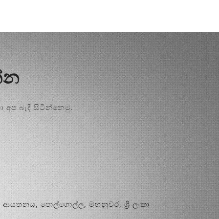
්න
අප බැදී සිටින්නෙමු.
 ආයතනය, පොල්ගොල්ල, මහනුවර, ශ්‍රී ලංකා