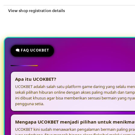
View shop registration details
🗨 FAQ UCOKBET
Apa itu UCOKBET?
UCOKBET adalah salah satu platform game daring yang selalu me
sekali pilihan hiburan online dengan akses paling mudah dan tamp
ini dibuat khusus agar bisa memberikan sensasi bermain yang ny
pengguna setia.
Mengapa UCOKBET menjadi pilihan untuk menikmat
UCOKBET kini sudah menawarkan pengalaman bermain paling prak
juga sederhana, fitur menarik hingga akses fleksibel melalui sem