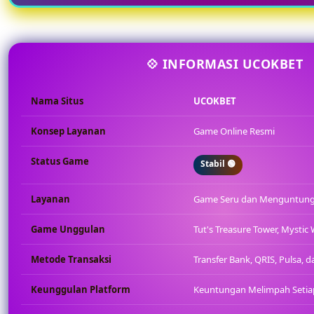
💠
INFORMASI UCOKBET
Nama Situs
UCOKBET
Konsep Layanan
Game Online Resmi
Status Game
Stabil 🟢
Layanan
Game Seru dan Menguntun
Game Unggulan
Tut's Treasure Tower, Mystic
Metode Transaksi
Transfer Bank, QRIS, Pulsa, d
Keunggulan Platform
Keuntungan Melimpah Setia