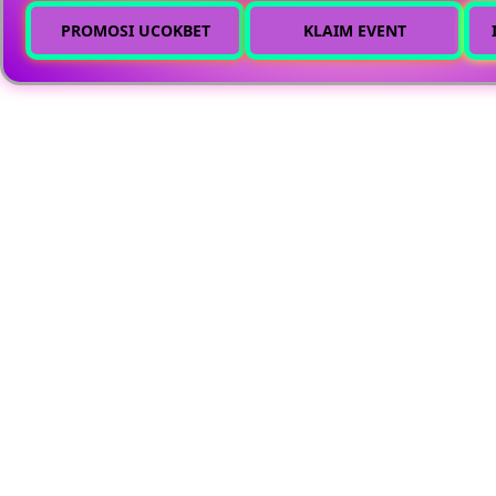
PROMOSI UCOKBET
KLAIM EVENT