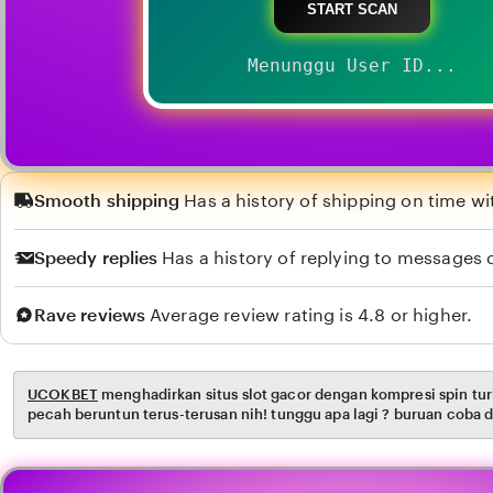
START SCAN
Menunggu User ID...
Smooth shipping
Has a history of shipping on time wi
Speedy replies
Has a history of replying to messages q
Rave reviews
Average review rating is 4.8 or higher.
UCOKBET
menghadirkan situs slot gacor dengan kompresi spin tur
pecah beruntun terus-terusan nih! tunggu apa lagi ? buruan coba d