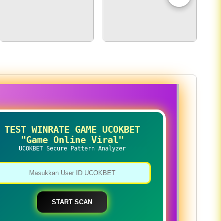
TEST WINRATE GAME UCOKBET
"Game Online Viral"
UCOKBET Secure Pattern Analyzer
START SCAN