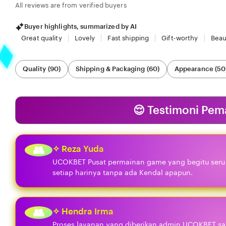
All reviews are from verified buyers
Buyer highlights, summarized by AI
Great quality
Lovely
Fast shipping
Gift-worthy
Beau
Filter
Quality (90)
Shipping & Packaging (60)
Appearance (50
by
category
😌
Testimoni Pe
👥
✧ Reza Yuda
UCOKBET Pusat permainan game yang begitu seru
setiap harinya tanpa ada Kendal apapun.
👥
✧ Hendra Irma
Proses layanan yang diberikan admin UCOKBET sa