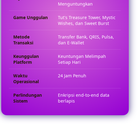
Menguntungkan
Game Unggulan
Tut's Treasure Tower, Mystic
Wishes, dan Sweet Burst
Metode
Transfer Bank, QRIS, Pulsa,
Transaksi
dan E-Wallet
Keunggulan
Keuntungan Melimpah
Platform
Setiap Hari
Waktu
24 Jam Penuh
Operasional
Perlindungan
Enkripsi end-to-end data
Sistem
berlapis