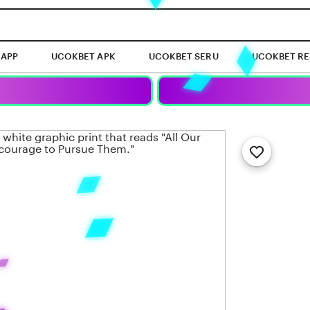
 APP
UCOKBET APK
UCOKBET SERU
UCOKBET RE
Add
to
Favourites