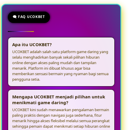
🗨 FAQ UCOKBET
Apa itu UCOKBET?
UCOKBET adalah salah satu platform game daring yang
selalu menghadirkan banyak sekali pilihan hiburan
online dengan akses paling mudah dan tampilan
menarik. Platform ini dibuat khusus agar bisa
memberikan sensasi bermain yang nyaman bagi semua
pengguna setia.
Mengapa UCOKBET menjadi pilihan untuk
menikmati game daring?
UCOKBET kini sudah menawarkan pengalaman bermain
paling praktis dengan navigasi juga sederhana, fitur
menarik hingga akses fleksibel melalui semua perangkat
sehingga pemain dapat menikmati setiap hiburan online