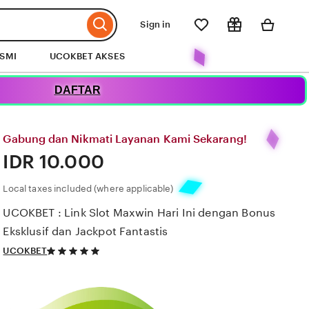
Sign in
SMI
UCOKBET AKSES
DAFTAR
Gabung dan Nikmati Layanan Kami Sekarang!
Price:
IDR 10.000
Local taxes included (where applicable)
UCOKBET : Link Slot Maxwin Hari Ini dengan Bonus
Eksklusif dan Jackpot Fantastis
5
UCOKBET
out
of
5
stars