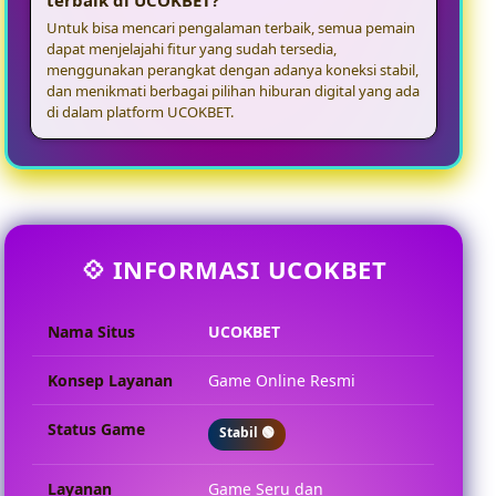
terbaik di UCOKBET?
Untuk bisa mencari pengalaman terbaik, semua pemain
dapat menjelajahi fitur yang sudah tersedia,
menggunakan perangkat dengan adanya koneksi stabil,
dan menikmati berbagai pilihan hiburan digital yang ada
di dalam platform UCOKBET.
💠
INFORMASI UCOKBET
Nama Situs
UCOKBET
Konsep Layanan
Game Online Resmi
Status Game
Stabil 🟢
Layanan
Game Seru dan