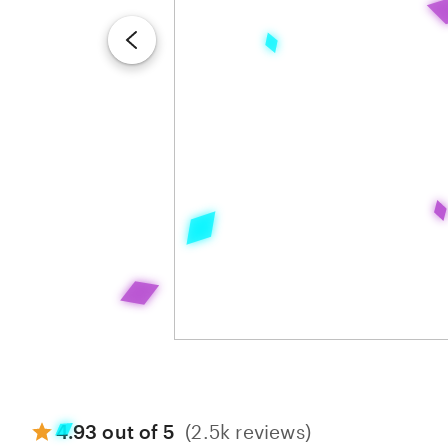
4.93 out of 5
(2.5k reviews)