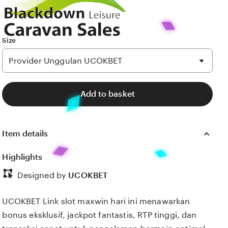
Size
Add to basket
Item details
Highlights
Designed by
UCOKBET
UCOKBET Link slot maxwin hari ini menawarkan
bonus eksklusif, jackpot fantastis, RTP tinggi, dan