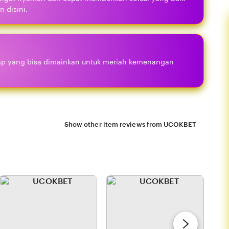
 disini.
p yang bisa dimainkan untuk meriah kemenangan
Show other item reviews from UCOKBET