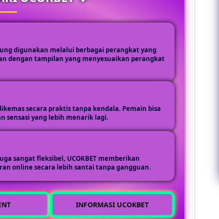
sung digunakan melalui berbagai perangkat yang
aman dengan tampilan yang menyesuaikan perangkat
ikemas secara praktis tanpa kendala. Pemain bisa
n sensasi yang lebih menarik lagi.
uga sangat fleksibel, UCOKBET memberikan
an online secara lebih santai tanpa gangguan.
ENT
INFORMASI UCOKBET