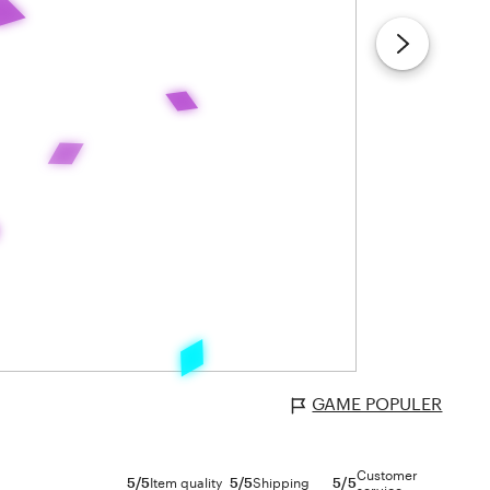
GAME POPULER
Customer
5/5
5/5
5/5
Item quality
Shipping