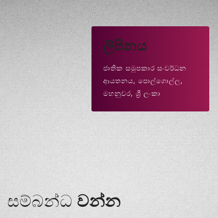
ලිපිනය
ජාතික සමුපකාර සංවර්ධන
ආයතනය, පොල්ගොල්ල,
මහනුවර, ශ්‍රී ලංකා
සම්බන්ධ
වන්න