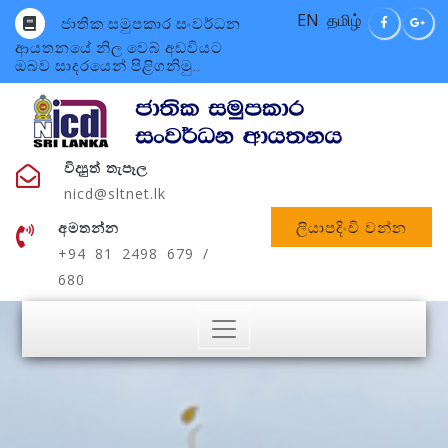
EN
தமிழ்
ජාතික සමුපකාර සංවර්ධන
ආයතනයේ නිල වෙබ් අඩවියට
ඔබව සාදරයෙන් පිළිගනිමු..
විද්‍යුත් තැපෑල
nicd@sltnet.lk
ලියාපදිංචි වන්න
අමතන්න
+94 81 2498 679 /
680