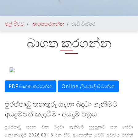
මුල් පිටුව
බාගතකරගන්න
වැඩි විස්තර
බාගත කරගන්න
PDF බාගත කරගන්න
Online ලියාපදිංචිවන්න
පුරප්පාඩු තනතුරු සදහා බදවා ගැනීමට
අයදුම්පත් කැදවීම - අයදුම් පත්‍රය
පුරප්පාඩු සඳහා වන බඳවා ගැනීමේ සුදුසුකම් සහ සේවා
කොන්දේසි 2026.03.16 දින සිට ආයතනික වෙබ් අඩවිය මඟින්