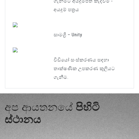
ගැනීමට අයදුම්පත් කැදවීම -
අයදුම් පත්‍රය
සාමග්‍රි – Unity
වීඩියෝ සංස්කරණය සඳහා
තාක්ෂණික උපකරණ කුලියට
ගැනීම.
අප ආයතනයේ
පිහිටි
ස්ථානය