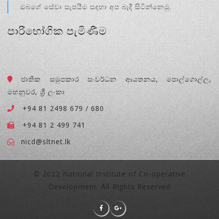
ඔබගේ සේවා සැපයීම සදහා අප බැදී සිටින්නෙමු.
පාරිභෝගික පැමිණීම
ජාතික සමුපකාර සංවර්ධන ආයතනය, පොල්ගොල්ල,
මහනුවර, ශ්‍රී ලංකා
+94 81 2498 679 / 680
+94 81 2 499 741
nicd@sltnet.lk
© 2022 National Institute of Co-operative
Development. All Rights Reserved