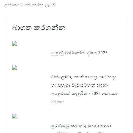
ප්‍රකාශයට පත් කරනු ලැබේ
බාගත කරගන්න
පුහුණු මාර්ගෝපදේශය 2026
ඩිප්ලෝමා, සහතික පත‍්‍ර පාඨමාලා
හා පුහුණු වැඩසටහන් සඳහා
අයදුම්පත් කැදවීම - 2026 අධ්‍යයන
වර්ෂය
පුරප්පාඩු තනතුරු සදහා බදවා