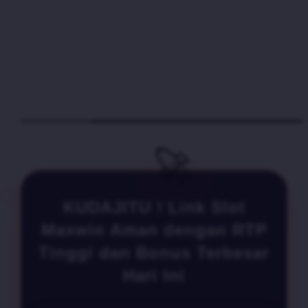
KUDAJITU ! Link Slot
Layer Popup Close
Maxwin Aman dengan RTP
Tinggi dan Bonus Terbesar
Hari Ini