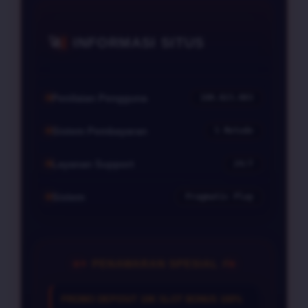
INFORMASI SITUS
Penilaian Pengguna
100.023.003
Sistem Pembayaran
5 Metode
Layanan Support
24/7
Sistem
Pragmatic Play
PENAWARAN SPESIAL
PROMO DEPOSIT 10K SLOT BONUS 100%