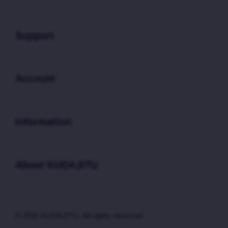
Buka
Support
Buka
Account
Buka
Information
Buka
About KUDAJITU
© 2026 KUDAJITU. All rights reserved.